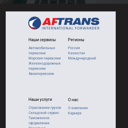
Наши сервисы
Регионы
Автомобильные
Россия
перевозки
Казахстан
Морские перевозки
Международный
Железнодорожные
перевозки
Авиаперевозки
Наши услуги
О нас
Страхование грузов
О компании
Складской сервис
Карьера
Таможенное
оформление